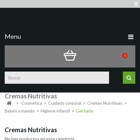
Quiénes somos
Sign in
Contacto
Mapa del sitio
Menu
0
Cremas Nutritivas
>
Cosmética
>
Cuidado corporal
>
Cremas Nutritivas
>
Bebés y mamás
>
Higiene infantil
>
Gel baño
Cremas Nutritivas
No hay productos en esta categoría.