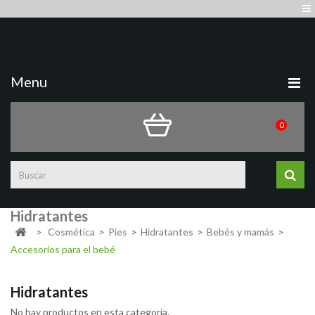
Quiénes somos
Sign in
Contacto
Mapa del sitio
Menu
0
Hidratantes
>
Cosmética
>
Pies
>
Hidratantes
>
Bebés y mamás
>
Accesorios para el bebé
Hidratantes
No hay productos en esta categoría.