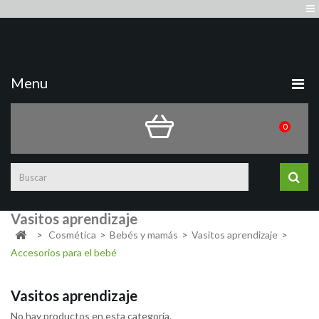
Quiénes somos
Sign in
Contacto
Mapa del sitio
Menu
0
Vasitos aprendizaje
>
Cosmética
>
Bebés y mamás
>
Vasitos aprendizaje
>
Accesorios para el bebé
Vasitos aprendizaje
No hay productos en esta categoría.